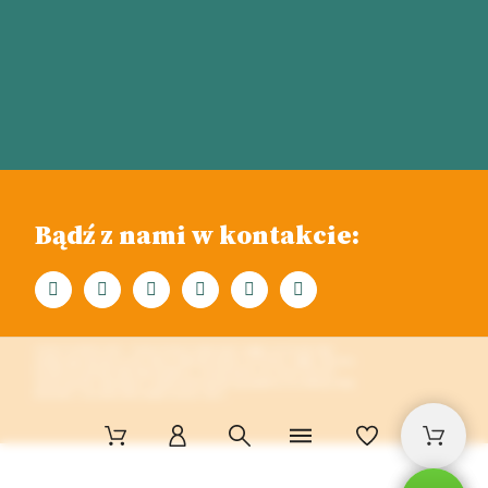
Bądź z nami w kontakcie:
W KILKU SŁOWACH O NAS... Pasieka "Pasieka Słodka Kraina" znajduje się na terenie Parku
ekologicznego nad Górną Liswartą. Miedzy takimi miastami jak Częstochowa - Lubliniec- Myszków.
Prowadzi Pozyskiwanie miodu i innych produktów z własnych pasiek, oraz ich przetwórstwo.
Wytwarzamy mieszanki miodowe (z pyłkiem kwiatowym, pierzgą, propolisem, orzechami itp.), miody
kremowane z owocami lizofilizowanymi, woskowe świece.