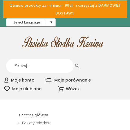
Zamów produkty za minimum 99zł i skorzystaj z DARMOWEJ
DOSTAWY
Select Language
▼
Moje konto
Moje porównanie
Moje ulubione
Wózek
Strona główna
Pakiety miodów