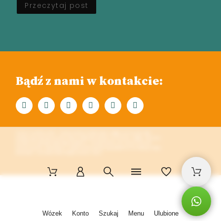
Przeczytaj post
Bądź z nami w kontakcie:
W KILKU SŁOWACH O NAS... Pasieka "Pasieka Słodka Kraina" znajduje się na terenie Parku
ekologicznego nad Górną Liswartą. Miedzy takimi miastami jak Częstochowa - Lubliniec- Myszków.
Prowadzi Pozyskiwanie miodu i innych produktów z własnych pasiek, oraz ich przetwórstwo.
Wytwarzamy mieszanki miodowe (z pyłkiem kwiatowym, pierzgą, propolisem, orzechami itp.), miody
kremowane z owocami lizofilizowanymi, woskowe świece.
Wózek
Konto
Szukaj
Menu
Ulubione