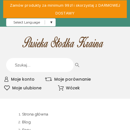
Zamów produkty za minimum 99zł i skorzystaj z DARMOWEJ
DOSTAWY
Select Language
▼
Moje konto
Moje porównanie
Moje ulubione
Wózek
Strona główna
Blog
Sosy