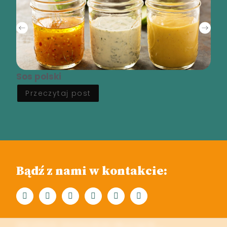
Sos polski
Przeczytaj post
Bądź z nami w kontakcie:
W KILKU SŁOWACH O NAS... Pasieka "Pasieka Słodka Kraina" znajduje się na terenie Parku